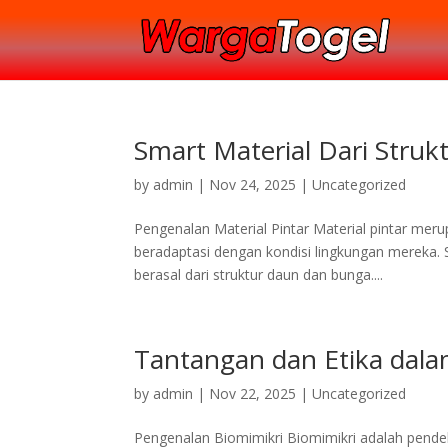
Smart Material Dari Stru
by
admin
|
Nov 24, 2025
|
Uncategorized
Pengenalan Material Pintar Material pintar mer
beradaptasi dengan kondisi lingkungan mereka. S
berasal dari struktur daun dan bunga....
Tantangan dan Etika dala
by
admin
|
Nov 22, 2025
|
Uncategorized
Pengenalan Biomimikri Biomimikri adalah pendek