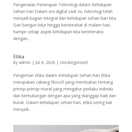
Pengenalan Penerapan Teknologi dalam Kehidupan
Sehari-hari Dalam era digital saat ini, teknologi telah
menjadi bagian integral dari kehidupan sehari-hari kita.
Dari bangun tidur hingga beristirahat di malam hari,
hampir setiap aspek kehidupan kita berinteraksi
dengan...
Etika
by
admin
|
Jul 4, 2026
|
Uncategorized
Pengertian Etika dalam Kehidupan Sehari-hari Etika
merupakan cabang filosofi yang membahas tentang
prinsip-prinsip moral yang mengatur perilaku individu
dan berhubungan dengan apa yang dianggap baik dan
buruk. Dalam kehidupan sehari-hari, etika sering kali
menjadi...