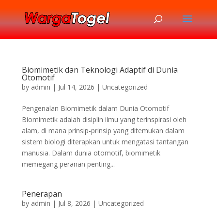
Biomimetik dan Teknologi Adaptif di Dunia
Otomotif
by
admin
|
Jul 14, 2026
|
Uncategorized
Pengenalan Biomimetik dalam Dunia Otomotif
Biomimetik adalah disiplin ilmu yang terinspirasi oleh
alam, di mana prinsip-prinsip yang ditemukan dalam
sistem biologi diterapkan untuk mengatasi tantangan
manusia. Dalam dunia otomotif, biomimetik
memegang peranan penting...
Penerapan
by
admin
|
Jul 8, 2026
|
Uncategorized