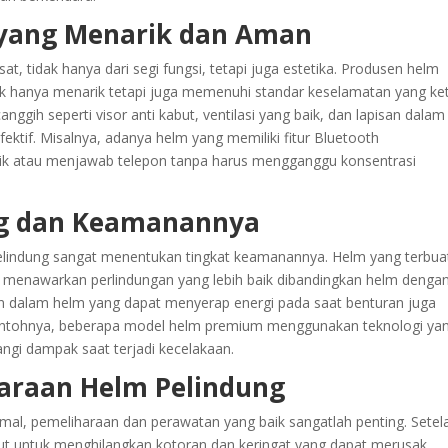
 yang Menarik dan Aman
t, tidak hanya dari segi fungsi, tetapi juga estetika. Produsen helm
 hanya menarik tetapi juga memenuhi standar keselamatan yang ket
nggih seperti visor anti kabut, ventilasi yang baik, dan lapisan dalam
tif. Misalnya, adanya helm yang memiliki fitur Bluetooth
 atau menjawab telepon tanpa harus mengganggu konsentrasi
ng dan Keamanannya
elindung sangat menentukan tingkat keamanannya. Helm yang terbua
ya menawarkan perlindungan yang lebih baik dibandingkan helm denga
isan dalam helm yang dapat menyerap energi pada saat benturan juga
ontohnya, beberapa model helm premium menggunakan teknologi ya
angi dampak saat terjadi kecelakaan.
araan Helm Pelindung
imal, pemeliharaan dan perawatan yang baik sangatlah penting. Setel
ut untuk menghilangkan kotoran dan keringat yang dapat merusak