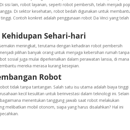
i sisi lain, robot layanan, seperti robot pembersih, telah menjadi pop
angga. Di sektor kesehatan, robot bedah digunakan untuk membant
tinggi. Contoh konkret adalah penggunaan robot Da Vinci yang telah
Kehidupan Sehari-hari
 semakin meningkat, terutama dengan kehadiran robot pembersih
menjadi pilihan banyak orang untuk menjaga kebersihan rumah tanpa
bot sosial juga mulai diperkenalkan dalam perawatan lansia, di mana
membantu mereka merasa kurang kesepian.
embangan Robot
ot tidak tanpa tantangan. Salah satu isu utama adalah biaya tinggi
haan kecil kesulitan untuk berinvestasi dalam teknologi ini. Selain 
rti bagaimana menentukan tanggung jawab saat robot melakukan
ng melibatkan mobil otonom, siapa yang harus disalahkan? Hal ini
rpecahkan.