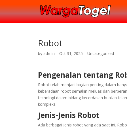
Robot
by
admin
|
Oct 31, 2025
|
Uncategorized
Pengenalan tentang Ro
Robot telah menjadi bagian penting dalam banya
keberadaan robot semakin meluas dan berperan d
teknologi dalam bidang kecerdasan buatan te
kompleks.
Jenis-Jenis Robot
Ada berbagai jenis robot yang ada saat ini. Robo